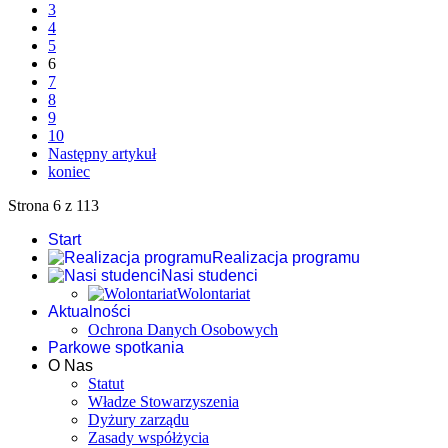
3
4
5
6
7
8
9
10
Następny artykuł
koniec
Strona 6 z 113
Start
Realizacja programu
Nasi studenci
Wolontariat
Aktualności
Ochrona Danych Osobowych
Parkowe spotkania
O Nas
Statut
Władze Stowarzyszenia
Dyżury zarządu
Zasady współżycia