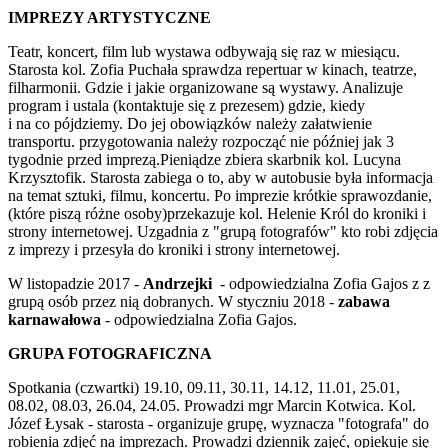
IMPREZY ARTYSTYCZNE
Teatr, koncert, film lub wystawa odbywają się raz w miesiącu.
Starosta kol. Zofia Puchała sprawdza repertuar w kinach, teatrze,
filharmonii. Gdzie i jakie organizowane są wystawy. Analizuje
program i ustala (kontaktuje się z prezesem) gdzie, kiedy
i na co pójdziemy. Do jej obowiązków należy załatwienie
transportu. przygotowania należy rozpocząć nie później jak 3
tygodnie przed imprezą.Pieniądze zbiera skarbnik kol. Lucyna
Krzysztofik. Starosta zabiega o to, aby w autobusie była informacja
na temat sztuki, filmu, koncertu. Po imprezie krótkie sprawozdanie,
(które piszą różne osoby)przekazuje kol. Helenie Król do kroniki i
strony internetowej. Uzgadnia z "grupą fotografów" kto robi zdjęcia
z imprezy i przesyła do kroniki i strony internetowej.
W listopadzie 2017 -
Andrzejki
- odpowiedzialna Zofia Gajos z z
grupą osób przez nią dobranych. W styczniu 2018 -
zabawa
karnawałowa
- odpowiedzialna Zofia Gajos.
GRUPA FOTOGRAFICZNA
Spotkania (czwartki) 19.10, 09.11, 30.11, 14.12, 11.01, 25.01,
08.02, 08.03, 26.04, 24.05. Prowadzi mgr Marcin Kotwica. Kol.
Józef Łysak - starosta - organizuje grupę, wyznacza "fotografa" do
robienia zdjęć na imprezach. Prowadzi dziennik zajęć, opiekuje się