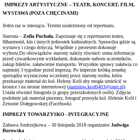
IMPREZY ARTYSTYCZNE – TEATR, KONCERT, FILM,
WYSTAWA (POZA CHĘCINAMI)
Jeden raz w miesiącu. Termin uzależniony od repertuaru.
Starosta –
Zofia Puchała.
Zapoznaje się z repertuarem teatru,
filharmonii, kin i innych jednostek kulturalnych. Sprawdza gdzie są
wystawy i czego dotyczą. Wspólnie z prezesem dokonuje
wyboru.Do obowiązków starosty należy również: ustna informacja
przed czwartkowymi wykładami, dokonanie naboru uczestników,
zakup biletów, załatwienie transportu. Wszystkie sprawy załatwia co
najmniej 3 tygodnie przed imprezą. Po imprezie krótką notatkę
sporządza wyznaczona wcześniej przez starostę osoba, która
przekazuje materiał do kol. Heleny Król aby mogła umieścić w
kronice i na stronie internetowej (
stanislaw.krol0403@onet.pl
).
Ustala również fotografa (z grupy przeszkolonych osób). Zdjęcia
podobnie jak materiał pisemny, fotograf przesyła kol. Helenie Król i
Zenonie Dołęgowskiej (Facebook)
IMPREZY TOWARZYSKO - INTEGRACYJNE
Zabawa Andrzejkowa – 30 listopada 2018 organizator
Jadwiga
Borowska