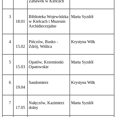
Zabawek w Kielcach
3
Biblioteka Wojewódzka
Marta Syzdół
18.01
w Kielcach i Muzeum
Archidiecezjalne
4
Pińczów, Busko -
Krystyna Wilk
15.02
Zdrój, Wiślica
5
Opatów, Krzemionki
Marta Syzdół
15.03
Opatowskie
6
Sandomierz
Krystyna Wilk
19.04
7
Nałęczów, Kazimierz
Marta Syzdół
17.05
dolny