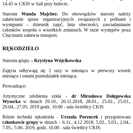
14.45 w CKIS w Sali przy bufecie.
Starosta
Wanda Majcher.
Do obowiązków starosty należy
załatwianie spraw organizacyjnych związanych z próbami i
występami – dziennik zajęć, lista obecności, zawiadamianie
członków zespołu o wszelkich zmianach. W razie występów poza
Chęcinami załatwia transport.
RĘKODZIEŁO
Starosta grupy
– Krystyna Wójcikowska
Zajęcia odbywają się 2 razy w miesiącu w pierwszy wtorek
miesiąca i ostatni poniedziałek miesiąca.
Prowadzące:
Artystyczne zdobienia szkła
- dr Mirosława Dołęgowska
Wysocka
w dniach 29.10., 26.11.2018, 28.01., 25.02., 25.03.,
29.04., 27.05. 2019 godz. 10.00 - sala świetlicy CKIS
Różne techniki rękodzieła -
Urszula Porzucek
i przygotowani
członkowie grupy
w dniach – 6.11., 4.12 2018, 5.02., 5.03., 2.04.,
7.05., 5.06. 2019, godz. 10.00 - sala świetlicy CKIS.