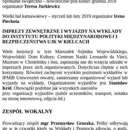
Spotkanie świąteczno – noworoczne pod koniec grudnia 2018
organizator
Teresa Jurkiewicz
Wielki bal karnawałowy – styczeń lub luty 2019 organizator
Irena
Piechota
IMPREZY ZEWNĘTRZNE I WYJAZDY NA WYKLADY
DO INSTYTUTU POLITYKI MIĘDZYNARODOWEJ I
BEZPIECZEŃSTWA UJK W KIELCACH
Wiele instytucji w tym Marszałek Sejmiku Wojewódzkiego,
Wojewódzki Dom Kultury, Centrum Nauki Leonardo da Vinci,
Muzeum w Chmielniku i inni, zapraszają nas do wzięcia udziału w
imprezach przez nich organizowanych. Dotychczas chętnie z nich
korzystamy. Również zachęceni wysokim poziomem wykładów w
IPMiB Uniwersytet otwarty, zamierzamy zorganizować wyjazd lub
wyjazdy na wykłady. Organizatorem wyjazdów jest
Stanisław
Król
. Obowiązki podobne jak wszystkich starostów
przy organizacji wyjazdów (nabór uczestników, transport, notatka
na stronę internetową, zdjęcia itd.)
ZESPÓŁ WOKALNY
Prowadzący zespół
mgr Przemysław Gruszka.
Próby odbywają
się w te czwartki kiedy są Wykłady i Promocja zdrowia, o godz.