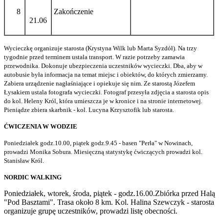
8
Zakończenie
21.06
Wycieczkę organizuje starosta (Krystyna Wilk lub Marta Syzdół). Na trzy
tygodnie przed terminem ustala transport. W razie potrzeby zamawia
przewodnika. Dokonuje ubezpieczenia uczestników wycieczki. Dba, aby w
autobusie była informacja na temat miejsc i obiektów, do których zmierzamy.
Zabiera urządzenie nagłaśniające i opiekuje się nim. Ze starostą Józefem
Łysakiem ustala fotografa wycieczki. Fotograf przesyła zdjęcia a starosta opis
do kol. Heleny Król, która umieszcza je w kronice i na stronie internetowej.
Pieniądze zbiera skarbnik - kol. Lucyna Krzysztofik lub starosta.
ĆWICZENIA W WODZIE
Poniedziałek godz.10.00, piątek godz.9.45 - basen "Perła" w Nowinach,
prowadzi Monika Sobura. Miesięczną statystykę ćwiczących prowadzi kol.
Stanisław Król.
NORDIC WALKING
Poniedziałek, wtorek, środa, piątek - godz.16.00.Zbiórka przed Halą
"Pod Basztami". Trasa około 8 km. Kol. Halina Szewczyk - starosta
organizuje grupę uczestników, prowadzi listę obecności.