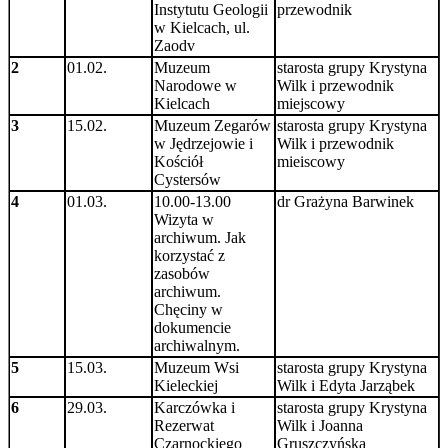
Instytutu Geologii
przewodnik
w Kielcach, ul.
Zaodv
2
01.02.
Muzeum
starosta grupy Krystyna
Narodowe w
Wilk i przewodnik
Kielcach
miejscowy
3
15.02.
Muzeum Zegarów
starosta grupy Krystyna
w Jędrzejowie i
Wilk i przewodnik
Kościół
mieiscowy
Cystersów
4
01.03.
10.00-13.00
dr Grażyna Barwinek
Wizyta w
archiwum. Jak
korzystać z
zasobów
archiwum.
Chęciny w
dokumencie
archiwalnym.
5
15.03.
Muzeum Wsi
starosta grupy Krystyna
Kieleckiej
Wilk i Edyta Jarząbek
6
29.03.
Karczówka i
starosta grupy Krystyna
Rezerwat
Wilk i Joanna
Czarnockiego
Gruszczyńska