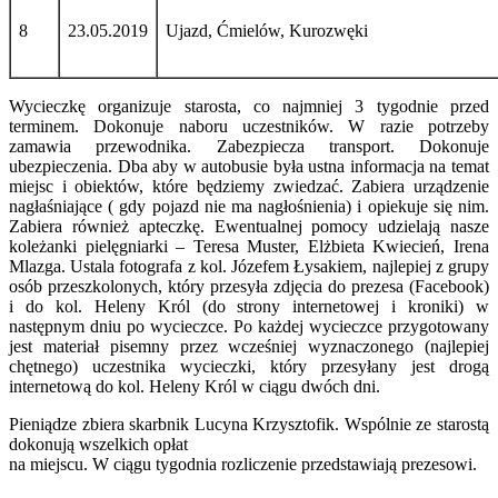
8
23.05.2019
Ujazd, Ćmielów, Kurozwęki
Wycieczkę organizuje starosta, co najmniej 3 tygodnie przed
terminem. Dokonuje naboru uczestników. W razie potrzeby
zamawia przewodnika. Zabezpiecza transport. Dokonuje
ubezpieczenia. Dba aby w autobusie była ustna informacja na temat
miejsc i obiektów, które będziemy zwiedzać. Zabiera urządzenie
nagłaśniające ( gdy pojazd nie ma nagłośnienia) i opiekuje się nim.
Zabiera również apteczkę. Ewentualnej pomocy udzielają nasze
koleżanki pielęgniarki – Teresa Muster, Elżbieta Kwiecień, Irena
Mlazga. Ustala fotografa z kol. Józefem Łysakiem, najlepiej z grupy
osób przeszkolonych, który przesyła zdjęcia do prezesa (Facebook)
i do kol. Heleny Król (do strony internetowej i kroniki) w
następnym dniu po wycieczce. Po każdej wycieczce przygotowany
jest materiał pisemny przez wcześniej wyznaczonego (najlepiej
chętnego) uczestnika wycieczki, który przesyłany jest drogą
internetową do kol. Heleny Król w ciągu dwóch dni.
Pieniądze zbiera skarbnik Lucyna Krzysztofik. Wspólnie ze starostą
dokonują wszelkich opłat
na miejscu. W ciągu tygodnia rozliczenie przedstawiają prezesowi.