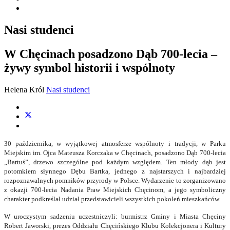
Nasi studenci
W Chęcinach posadzono Dąb 700-lecia –
żywy symbol historii i wspólnoty
Helena Król
Nasi studenci
30 października, w wyjątkowej atmosferze wspólnoty i tradycji, w Parku
Miejskim im. Ojca Mateusza Korczaka w Chęcinach, posadzono Dąb 700-lecia
„Bartuś”, drzewo szczególne pod każdym względem. Ten młody dąb jest
potomkiem słynnego Dębu Bartka, jednego z najstarszych i najbardziej
rozpoznawalnych pomników przyrody w Polsce. Wydarzenie to zorganizowano
z okazji 700-lecia Nadania Praw Miejskich Chęcinom, a jego symboliczny
charakter podkreślał udział przedstawicieli wszystkich pokoleń mieszkańców.
W uroczystym sadzeniu uczestniczyli: burmistrz Gminy i Miasta Chęciny
Robert Jaworski, prezes Oddziału Chęcińskiego Klubu Kolekcjonera i Kultury