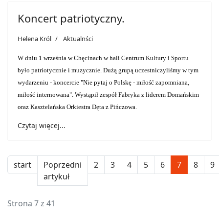
Koncert patriotyczny.
Helena Król
Aktualnści
W dniu 1 września w Chęcinach w hali Centrum Kultury i Sportu
było patriotycznie i muzycznie. Dużą grupą uczestniczyliśmy w tym
wydarzeniu - koncercie "Nie pytaj o Polskę - miłość zapomniana,
miłość internowana". Wystąpił zespół Fabryka z liderem Domańskim
oraz Kasztelańska Orkiestra Dęta z Pińczowa.
Czytaj więcej...
start
Poprzedni
2
3
4
5
6
7
8
9
artykuł
Strona 7 z 41