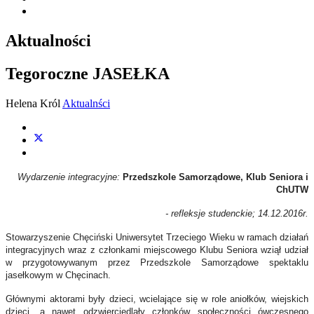
Aktualności
Tegoroczne JASEŁKA
Helena Król
Aktualnści
Wydarzenie integracyjne:
Przedszkole Samorządowe, Klub Seniora i
ChUTW
- refleksje studenckie; 14.12.2016r.
Stowarzyszenie Chęciński Uniwersytet Trzeciego Wieku w ramach działań
integracyjnych wraz z członkami miejscowego Klubu Seniora wziął udział
w przygotowywanym przez Przedszkole Samorządowe spektaklu
jasełkowym w Chęcinach.
Głównymi aktorami były dzieci, wcielające się w role aniołków, wiejskich
dzieci, a nawet odzwierciedlały członków społeczności ówczesnego