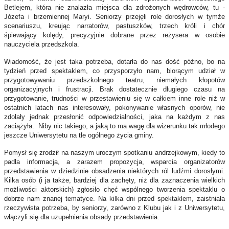
Betlejem, która nie znalazła miejsca dla zdrożonych wędrowców, tu -
Józefa i brzemiennej Maryi. Seniorzy przejęli role dorosłych w tymże
scenariuszu, kreując narratorów, pastuszków, trzech króli i chór
śpiewający kolędy, precyzyjnie dobrane przez reżysera w osobie
nauczyciela przedszkola.
Wiadomość, że jest taka potrzeba, dotarła do nas dość późno, bo na
tydzień przed spektaklem, co przysporzyło nam, biorącym udział w
przygotowywaniu przedszkolnego teatru, niemałych kłopotów
organizacyjnych i frustracji. Brak dostatecznie długiego czasu na
przygotowanie, trudności w przestawieniu się w całkiem inne role niż w
ostatnich latach nas interesowały, pokonywanie własnych oporów, nie
zdołały jednak przesłonić odpowiedzialności, jaka na każdym z nas
zaciążyła. Niby nic takiego, a jaką to ma wagę dla wizerunku tak młodego
jeszcze Uniwersytetu na tle ogólnego życia gminy.
Pomysł się zrodził na naszym uroczym spotkaniu andrzejkowym, kiedy to
padła informacja, a zarazem propozycja, wsparcia organizatorów
przedstawienia w dziedzinie obsadzenia niektórych ról ludźmi dorosłymi.
Kilka osób (i ja także, bardziej dla zachęty, niż dla zaznaczenia wielkich
możliwości aktorskich) zgłosiło chęć wspólnego tworzenia spektaklu o
dobrze nam znanej tematyce. Na kilka dni przed spektaklem, zaistniała
rzeczywista potrzeba, by seniorzy, zarówno z Klubu jak i z Uniwersytetu,
włączyli się dla uzupełnienia obsady przedstawienia.