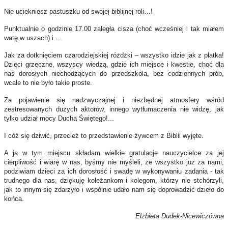
Nie uciekniesz pastuszku od swojej biblijnej roli…!
Punktualnie o godzinie 17.00 zaległa cisza (choć wcześniej i tak miałem
watę w uszach) i …
Jak za dotknięciem czarodziejskiej różdżki – wszystko idzie jak z płatka!
Dzieci grzeczne, wszyscy wiedzą, gdzie ich miejsce i kwestie, choć dla
nas dorosłych niechodzących do przedszkola, bez codziennych prób,
wcale to nie było takie proste.
Za pojawienie się nadzwyczajnej i niezbędnej atmosfery wśród
zestresowanych dużych aktorów, innego wytłumaczenia nie widzę, jak
tylko udział mocy Ducha Świętego!...
I cóż się dziwić, przecież to przedstawienie żywcem z Biblii wyjęte.
A ja w tym miejscu składam wielkie gratulacje nauczycielce za jej
cierpliwość i wiarę w nas, byśmy nie myśleli, że wszystko już za nami,
podziwiam dzieci za ich dorosłość i swadę w wykonywaniu zadania - tak
trudnego dla nas, dziękuję koleżankom i kolegom, którzy nie stchórzyli,
jak to innym się zdarzyło i wspólnie udało nam się doprowadzić dzieło do
końca.
Elżbieta Dudek-Nicewiczówna