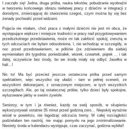
I zaczęło się! Jedna, druga próba, nauka tekstów, pobudzanie wyobraźni
w tworzeniu końcowego obrazu niełatwej pracy z dziećmi w integracji z
dorosłymi, zmierzającej do stworzenia czegoś, czym można by się bez
żenady pochwalić przed widzami.
Pojęcia nie miałam, choć praca z małymi dziećmi nie jest mi obca, że
występujące większe i mniejsze trudności w pracy nad przygotowywaniem
przedszkolnego przedstawienia, może mi tak zakłócić spokój, zresztą w
tych odczuciach nie byłam odosobniona. I, nie wchodząc w szczegóły, w
noc przed przedstawieniem, w półśnie (ze zdziwieniem dla siebie)
wymieniałam dni tygodnia: poniedziałek, wtorek, czwartek, piątek … i tak
dalej, oczywiście bez środy, bo we środę miały się odbyć Jasełka w
hali…!
Nic to! Ma być przecież jeszcze ostateczna próba przed samym
spektaklem, więc wszystko się uładzi - tam w pełnej scenerii, ze
wszystkimi dekoracjami, z oznaczonym miejscem, w tych wszystkich
szczegółach. Ale, po taj ostatecznej próbie, tylko dzieci były spokojne,
wyluzowane jakby w swoim żywiole.
Seniorzy, w tym i ja również, każdy na swój sposób, w skupieniu
wykorzystywali ostatnie 35 minut przed godziną zero… Niepokój wyraźnie
wisiał w powietrzu, nie łagodząc odczucia tremy. W całej rozciągłości
podzielałam ten nastrój, nie mając pomysłu na jego zminimalizowanie.
Niestety środa w kalendarzu występuje, czas zaczynać, godzina wybiła!!