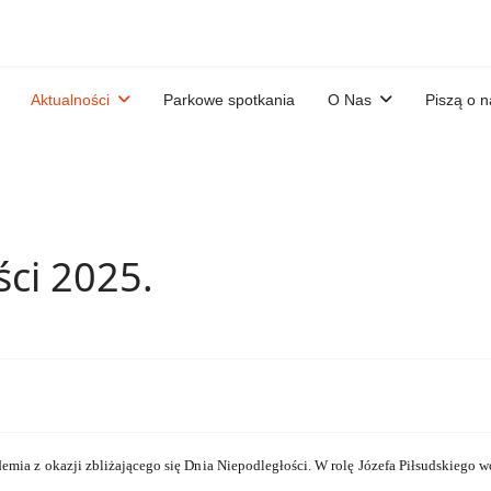
Aktualności
Parkowe spotkania
O Nas
Piszą o n
ści 2025.
a z okazji zbliżającego się Dnia Niepodległości. W rolę Józefa Piłsudskiego wci